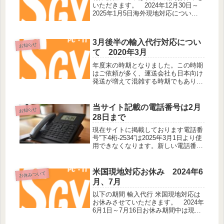
いただきます。 2024年12月30日～
2025年1月5日海外現地対応について
もお休みとなります。
3月後半の輸入代行対応につい
お知らせ
て 2020年3月
年度末の時期となりました。この時期
はご依頼が多く、運送会社も日本向け
発送が増えて混雑する時期でもありま
す。そのため2020年３月２０日～４月
１日までの間、海外現地対応が必要な
輸入代行は作業の遅れや新規のご依頼
当サイト記載の電話番号は2月
お知らせ
をお請けできないことがございます...
28日まで
現在サイトに掲載しております電話番
号”下4桁-2534”は2025年3月1日より使
用できなくなります。新しい電話番号
は後日公開いたします。既にお取引の
ある方へお伝えしている046から始ま
る電話番号の変更はございません。よ
米国現地対応お休み 2024年6
お休みついて
ろしくお願いいたしま...
月、7月
以下の期間 輸入代行 米国現地対応は
お休みさせていただきます。 2024年
6月1日～7月16日お休み期間中は現地
スタッフによる販売店への問い合わ