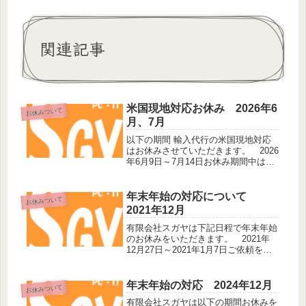
関連記事
米国現地対応お休み 2026年6
お休みついて
月、7月
以下の期間 輸入代行の米国現地対応
はお休みさせていただきます。 2026
年6月9日～7月14日お休み期間中は現
地スタッフによる販売店への問い合わ
せ、見積、発注、商品受取、発送など
全ての業務に対応することができませ
年末年始の対応について
お休みついて
ん。ご不便をおかけして申し訳...
2021年12月
有限会社スガヤは下記日程で年末年始
のお休みをいただきます。 2021年
12月27日～2021年1月7日ご依頼をい
ただいている案件につきましてはお休
み期間中でも必要な対応をいたしま
す。パソコンサポートご希望の方はメ
年末年始の対応 2024年12月
お休みついて
ールにてお問い合わせください...
有限会社スガヤは以下の期間お休みを