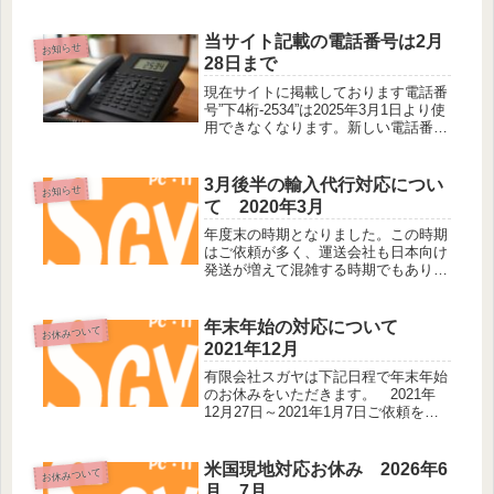
当サイト記載の電話番号は2月
お知らせ
28日まで
現在サイトに掲載しております電話番
号”下4桁-2534”は2025年3月1日より使
用できなくなります。新しい電話番号
は後日公開いたします。既にお取引の
ある方へお伝えしている046から始ま
る電話番号の変更はございません。よ
3月後半の輸入代行対応につい
お知らせ
ろしくお願いいたしま...
て 2020年3月
年度末の時期となりました。この時期
はご依頼が多く、運送会社も日本向け
発送が増えて混雑する時期でもありま
す。そのため2020年３月２０日～４月
１日までの間、海外現地対応が必要な
輸入代行は作業の遅れや新規のご依頼
年末年始の対応について
お休みついて
をお請けできないことがございます...
2021年12月
有限会社スガヤは下記日程で年末年始
のお休みをいただきます。 2021年
12月27日～2021年1月7日ご依頼をい
ただいている案件につきましてはお休
み期間中でも必要な対応をいたしま
す。パソコンサポートご希望の方はメ
米国現地対応お休み 2026年6
お休みついて
ールにてお問い合わせください...
月、7月